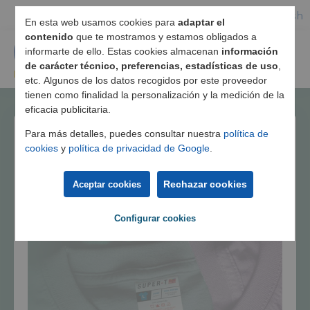
Español
/
English
En esta web usamos cookies para
adaptar el
contenido
que te mostramos y estamos obligados a
informarte de ello. Estas cookies almacenan
información
de carácter técnico, preferencias, estadísticas de uso
,
etc. Algunos de los datos recogidos por este proveedor
tienen como finalidad la personalización y la medición de la
eficacia publicitaria.
Para más detalles, puedes consultar nuestra
política de
cookies
y
política de privacidad de Google
.
Rechazar cookies
Aceptar cookies
Configurar cookies