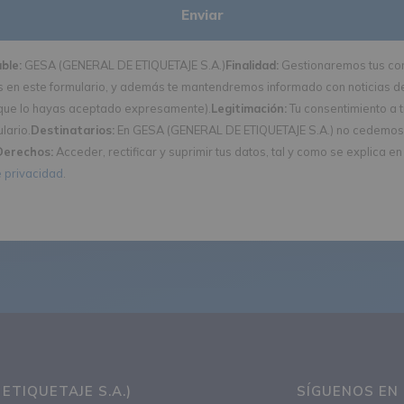
ble:
GESA (GENERAL DE ETIQUETAJE S.A.)
Finalidad:
Gestionaremos tus co
s en este formulario, y además te mantendremos informado con noticias de
que lo hayas aceptado expresamente).
Legitimación:
Tu consentimiento a 
lario.
Destinatarios:
En GESA (GENERAL DE ETIQUETAJE S.A.) no cedemos
Derechos:
Acceder, rectificar y suprimir tus datos, tal y como se explica en
e privacidad
.
ETIQUETAJE S.A.)
SÍGUENOS EN