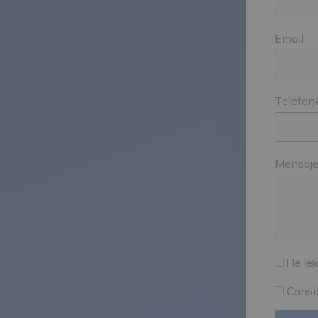
Email
Teléfon
Mensaj
He leí
Consi