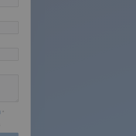
ad
*
s