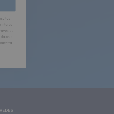
nsultas
 interés
través de
 datos a
 nuestra
 REDES