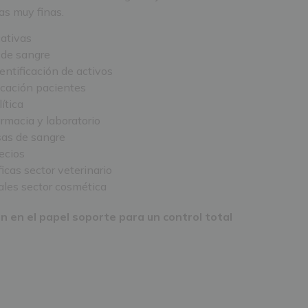
as muy finas.
cativas
 de sangre
entificación de activos
ficación pacientes
ítica
armacia y laboratorio
sas de sangre
ecios
icas sector veterinario
ales sector cosmética
 en el papel soporte para un control total