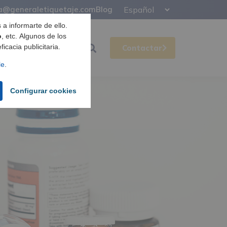
a@generaletiquetaje.com
Blog
a informarte de ello.
o
, etc. Algunos de los
icacia publicitaria.
Soporte
···
Contactar
le
.
Configurar cookies