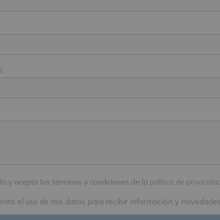
o
e
do y acepto los términos y condiciones de la
política de privacid
ento el uso de mis datos para recibir información y novedade