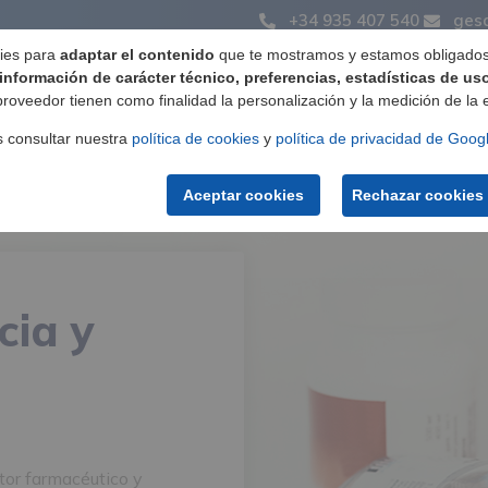
+34 935 407 540
ges
ies para
adaptar el contenido
que te mostramos y estamos obligados 
información de carácter técnico, preferencias, estadísticas de us
roveedor tienen como finalidad la personalización y la medición de la ef
Fabricación de etiquetas
Productos
Servicios
s consultar nuestra
política de cookies
y
política de privacidad de Goog
Aceptar cookies
Rechazar cookies
cia y
tor farmacéutico y