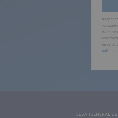
Responsa
realizada
(siempre 
este formu
terceros.
política d
GESA (GENERAL DE 